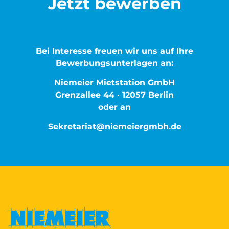
Jetzt bewerben
Bei Interesse freuen wir uns auf Ihre
Bewerbungsunterlagen an:
Niemeier Mietstation GmbH
Grenzallee 44 · 12057 Berlin
oder an
Sekretariat@niemeiergmbh.de