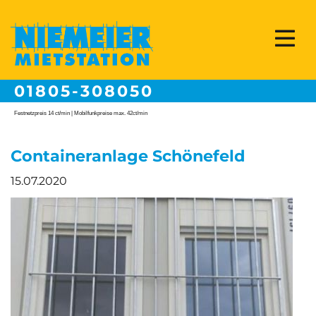
01805-308050
Festnetzpreis 14 ct/min | Mobilfunkpreise max. 42ct/min
Containeranlage Schönefeld
15.07.2020