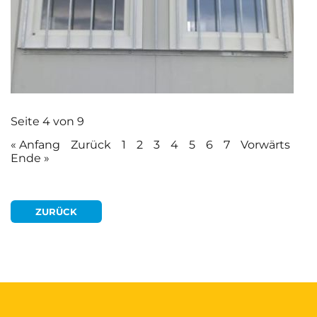
Seite 4 von 9
« Anfang
Zurück
1
2
3
4
5
6
7
Vorwärts
Ende »
ZURÜCK