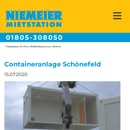
01805-308050
Festnetzpreis 14 ct/min | Mobilfunkpreise max. 42ct/min
Containeranlage Schönefeld
15.07.2020