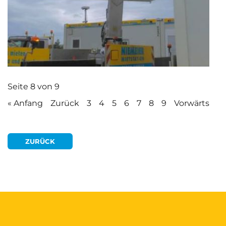
Seite 8 von 9
« Anfang
Zurück
3
4
5
6
7
8
9
Vorwärts
ZURÜCK