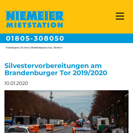
01805-308050
Festnetzpreis 14 ct/min | Mobilfunkpreise max. 42ct/min
Silvestervorbereitungen am
Brandenburger Tor 2019/2020
10.01.2020