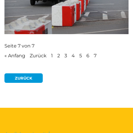
Seite 7 von 7
« Anfang
Zurück
1
2
3
4
5
6
7
ZURÜCK