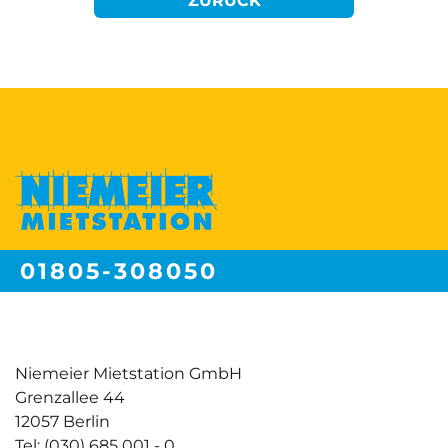
ZURÜCK
01805-308050
Festnetzpreis 14 ct/min | Mobilfunkpreise max. 42ct/min
Niemeier Mietstation GmbH
Grenzallee 44
12057 Berlin
Tel: (030) 685 001 - 0